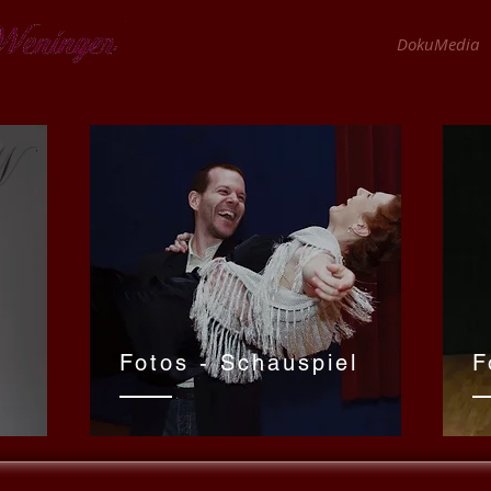
Schauspiel
StageArt
DokuMedia
Fotos - Schauspiel
F