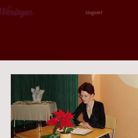
Schauspiel
StageArt
DokuMedia
 musikalischer Begleitung