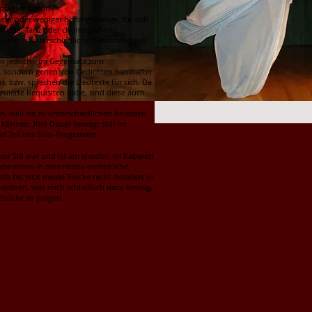
prägter Begriff.
ehr oder weniger hintergründige, für sich
 Musik, Tanz oder choreografierte
llung in unterschiedlicher Gewichtung in
en jedoch - im Gegensatz zum
e, sondern gehen von Gedichten namhafter
s, bzw. sprechen die Liedtexte für sich. Da
truierte Requisiten habe, sind diese auch
l, weil sie zu unterschiedlichen Anlässen
 können. Ihre Dauer bewegt sich im
nd Teil des Solo-Programms
ser Stil war und ist am ehesten im Kabarett
nzwischen in eine relativ einheitliche
h bis jetzt meine Stücke nicht dezidiert in
nordnen, was mich schließlich dazu bewog,
Stücke zu prägen.