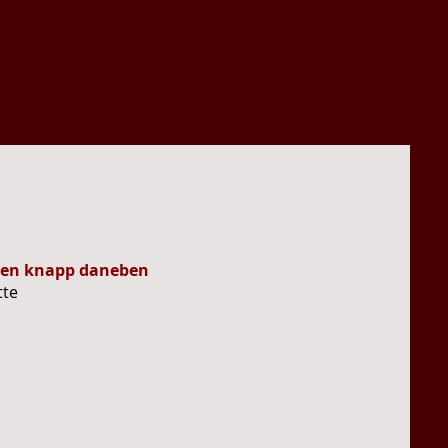
uen knapp daneben
tte