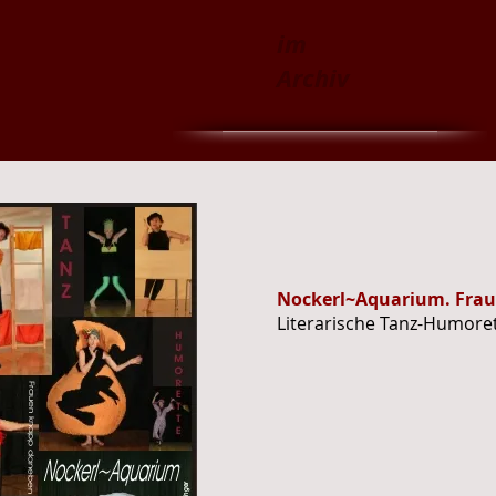
im
Archiv
Nockerl~Aquarium. Fra
Literarische Tanz-Humore