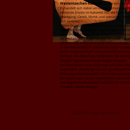
Westentaschen-Kabarett
ist ein von mir ge
Es handelt sich dabei um kurze, humorvolle, m
stehende Stücke im Kabarett-Stil, die Sprache,
Bewegung, Gestik, Mimik und szenische Darste
sich vereinen.
Meine bis jetzt entstandenen Stücke verwend
herkömmlichen Kabarett - keine eigenen Text
Autoren, wie Erich Kästner oder James Krüss au
ich ein Faible für Kostüme und oft selbst kons
wesentlicher Bestandteil jener Miniaturstücke.
In die "Westentasche" passen die Gusto-Stücker
leicht "mitgenommen" und präsentiert werden
Rahmen von etwa 5 bis 10 Minuten. Sie alle si
Nockerl~Aquarium.Frauen knapp daneben
.
Ich habe damit sicher nichts neu erfunden. Die
anzutreffen. (Allerdings hat sich das Kabarett i
Richtung weiterentwickelt.) Zumindest konnte ic
ein bestimmtes, derzeit bestehendes Genre ei
den Begriff Westentaschen-Kabarett für meine 
Elisabeth Lidwina Weninger
Solo-Programme